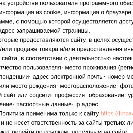
на устройстве пользователя программного обес
 информация из cookie, информация о браузере
амме, с помощью которой осуществляется досту
 адрес запрашиваемой страницы.
которые предоставляются сайту, в целях осуще
и/или продаже товара и/или предоставления ин
 сайта, в соответствии с деятельностью настоя
тчество пользователя· место проживания (реги
понденции· адрес электронной почты· номер м
 или место рождения· месторасположение· фот
 сайт или соцсети· профессия· образование· у
ние· паспортные данные· ip адрес
https://fins
Политика применима только к сайту
 и не несет ответственность за сайты третьих л
жет перейти по ссылкам, доступным на сайте