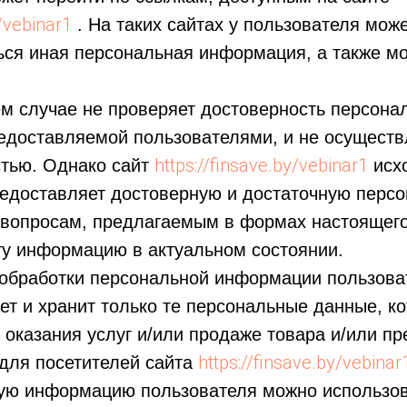
y/vebinar1
. На таких сайтах у пользователя мож
ся иная персональная информация, а также мо
ем случае не проверяет достоверность персона
доставляемой пользователями, и не осуществл
https://finsave.by/vebinar1
стью. Однако сайт
исхо
редоставляет достоверную и достаточную перс
вопросам, предлагаемым в формах настоящего
ту информацию в актуальном состоянии.
 обработки персональной информации пользова
рает и хранит только те персональные данные, к
оказания услуг и/или продаже товара и/или п
https://finsave.by/vebinar
для посетителей сайта
ную информацию пользователя можно использов