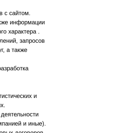
в с сайтом.
акже информации
го характера .
лений, запросов
г, а также
разработка
тистических и
х.
 деятельности
мпанией и иные).
вовых договоров