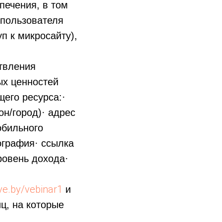
печения, в том
 пользователя
п к микросайту),
ствления
ых ценностей
щего ресурса:·
он/город)· адрес
обильного
ография· ссылка
ровень дохода·
ave.by/vebinar1
и
иц, на которые