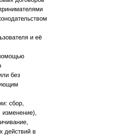
дпринимателями
конодательством
зователя и её
 помощью
о
или без
вующим
и: сбор,
, изменение),
личивание,
х действий в