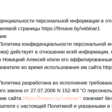
денциальности персональной информации в от
левой страницы https://finsave.by/vebinar1
ния
 Политика конфиденциальности персональной 
ка) действует в отношении всей информации, 
о Новицкий Алексей и/или его аффилированные 
зователе во время использования им сайта https
Политика разработана во исполнение требований 
го закона от 27.07.2006 N 152-ФЗ "О персонал
https://finsave.by/vebinar1
ние сайта
означает бе
вателя с настоящей Политикой и указанными в