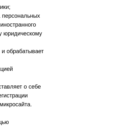
ики;
а персональных
 иностранного
му юридическому
 и обрабатывает
ацией
тавляет о себе
егистрации
 микросайта.
щью