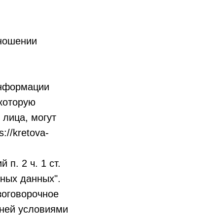
ношении
информации
которую
лица, могут
://kretova-
п. 2 ч. 1 ст.
ьных данных".
зоговорочное
 ней условиями