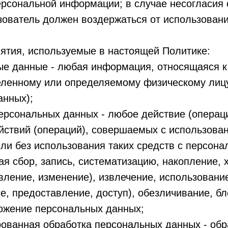
ерсональной информации; в случае несогласия 
зователь должен воздержаться от использовани
ятия, используемые в настоящей Политике:
ые данные - любая информация, относящаяся к
еленному или определяемому физическому лицу
анных);
персональных данных - любое действие (операц
йствий (операций), совершаемых с использова
ли без использования таких средств с персон
я сбор, запись, систематизацию, накопление, 
вление, изменение), извлечение, использовани
е, предоставление, доступ), обезличивание, б
тожение персональных данных;
рованная обработка персональных данных - обр