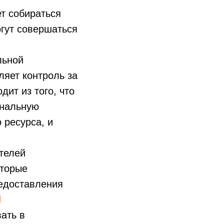
ет собираться
гут совершаться
льной
яет контроль за
дит из того, что
ональную
 ресурса, и
телей
оторые
редоставления
1
ать в