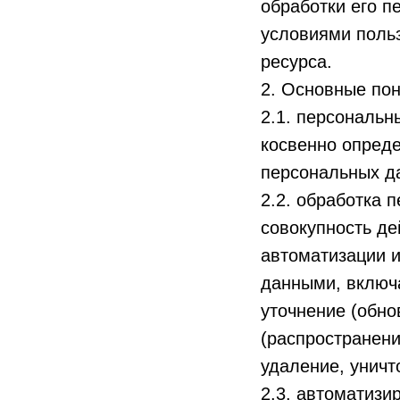
обработки его п
условиями поль
ресурса.
2. Основные пон
2.1. персональн
косвенно опред
персональных д
2.2. обработка 
совокупность де
автоматизации и
данными, включа
уточнение (обно
(распространени
удаление, унич
2.3. автоматизи