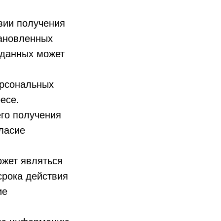
вии получения
тановленных
 данных может
ерсональных
есе.
его получения
ласие
ожет являться
срока действия
ие