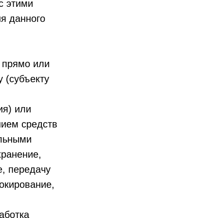
с этими
я данного
 прямо или
 (субъекту
ия) или
нием средств
альными
хранение,
е, передачу
локирование,
аботка